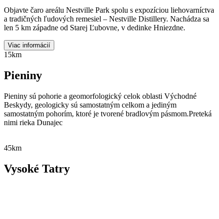
Objavte čaro areálu Nestville Park spolu s expozíciou liehovarníctva
a tradičných ľudových remesiel – Nestville Distillery. Nachádza sa
len 5 km západne od Starej Ľubovne, v dedinke Hniezdne.
Viac informácií
15km
Pieniny
Pieniny sú pohorie a geomorfologický celok oblasti Východné
Beskydy, geologicky sú samostatným celkom a jediným
samostatným pohorím, ktoré je tvorené bradlovým pásmom.Preteká
nimi rieka Dunajec
45km
Vysoké Tatry