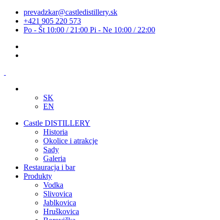
prevadzkar@castledistillery.sk
+421 905 220 573
Po - Št 10:00 / 21:00 Pi - Ne 10:00 / 22:00
SK
EN
Castle DISTILLERY
Historia
Okolice i atrakcje
Sady
Galeria
Restauracja i bar
Produkty
Vodka
Slivovica
Jablkovica
Hruškovica