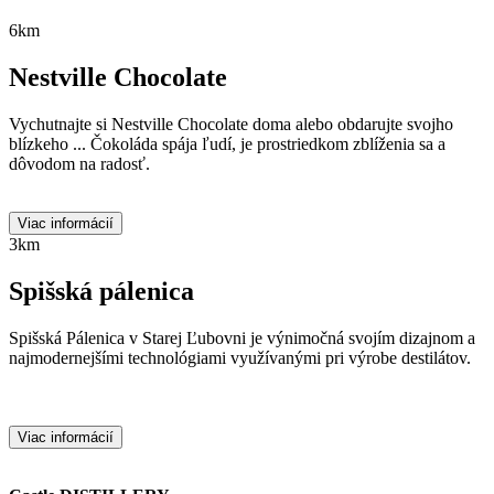
6km
Nestville Chocolate
Vychutnajte si Nestville Chocolate doma alebo obdarujte svojho
blízkeho ... Čokoláda spája ľudí, je prostriedkom zblíženia sa a
dôvodom na radosť.
Viac informácií
3km
Spišská pálenica
Spišská Pálenica v Starej Ľubovni je výnimočná svojím dizajnom a
najmodernejšími technológiami využívanými pri výrobe destilátov.
Viac informácií