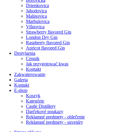
Borovička
Drienkovica
Jahodovica
Malinovica
Marhulovica
Višnovica
Strawberry flavored Gin
London Dry Gin
Raspberry flavored Gin
Apricot flavored Gin
Destylarnia
Cennik
Jak przygotować kwas
Kontakt
Zakwaterowanie
Galeria
Kontakt
E-shop
Koszyk
Kategórie
Castle Distillery
Darčekové poukazy
Reklamné predmety - oblečenie
Reklamné predmety - suveníry