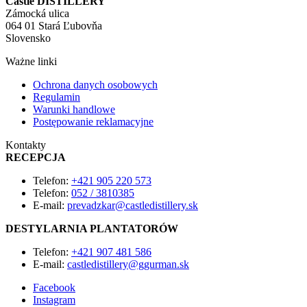
Castle DISTILLERY
Zámocká ulica
064 01 Stará Ľubovňa
Slovensko
Ważne linki
Ochrona danych osobowych
Regulamin
Warunki handlowe
Postępowanie reklamacyjne
Kontakty
RECEPCJA
Telefon:
+421 905 220 573
Telefon:
052 / 3810385
E-mail:
prevadzkar@castledistillery.sk
DESTYLARNIA PLANTATORÓW
Telefon:
+421 907 481 586
E-mail:
castledistillery@ggurman.sk
Facebook
Instagram