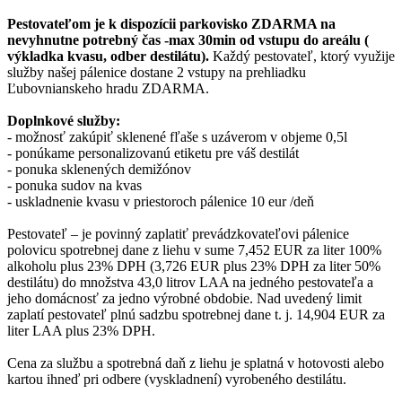
Pestovateľom je k dispozícii parkovisko ZDARMA na
nevyhnutne potrebný čas -max 30min od vstupu do areálu (
výkladka kvasu, odber destilátu).
Každý pestovateľ, ktorý využije
služby našej pálenice dostane 2 vstupy na prehliadku
Ľubovnianskeho hradu ZDARMA.
Doplnkové služby:
- možnosť zakúpiť sklenené fľaše s uzáverom v objeme 0,5l
- ponúkame personalizovanú etiketu pre váš destilát
- ponuka sklenených demižónov
- ponuka sudov na kvas
- uskladnenie kvasu v priestoroch pálenice 10 eur /deň
Pestovateľ – je povinný zaplatiť prevádzkovateľovi pálenice
polovicu spotrebnej dane z liehu v sume 7,452 EUR za liter 100%
alkoholu plus 23% DPH (3,726 EUR plus 23% DPH za liter 50%
destilátu) do množstva 43,0 litrov LAA na jedného pestovateľa a
jeho domácnosť za jedno výrobné obdobie. Nad uvedený limit
zaplatí pestovateľ plnú sadzbu spotrebnej dane t. j. 14,904 EUR za
liter LAA plus 23% DPH.
Cena za službu a spotrebná daň z liehu je splatná v hotovosti alebo
kartou ihneď pri odbere (vyskladnení) vyrobeného destilátu.