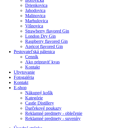
Borovička
Drienkovica
Jahodovica
Malinovica
Marhulovica
Višnovica
Strawberry flavored Gin
London Dry Gin
Raspberry flavored Gin
Apricot flavored Gin
Pestovateľská pálenica
Cenník
Ako pripraviť kvas
Kontakt
Ubytovanie
Fotogaléria
Kontakt
E-shop
Nákupný košík
Kategórie
Castle Distillery
Darčekové poukazy
Reklamné predmety - oblečenie
Reklamné predmety - suveníry