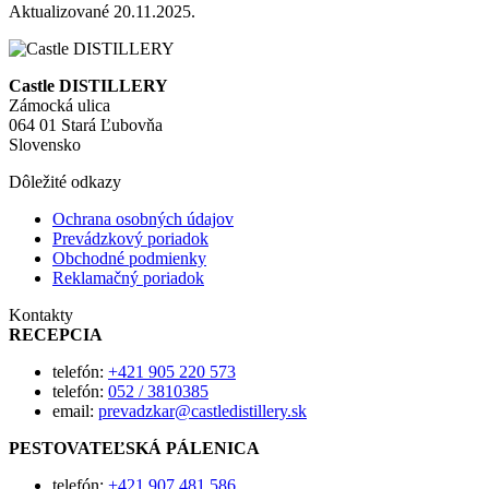
Aktualizované 20.11.2025.
Castle DISTILLERY
Zámocká ulica
064 01 Stará Ľubovňa
Slovensko
Dôležité odkazy
Ochrana osobných údajov
Prevádzkový poriadok
Obchodné podmienky
Reklamačný poriadok
Kontakty
RECEPCIA
telefón:
+421 905 220 573
telefón:
052 / 3810385
email:
prevadzkar@castledistillery.sk
PESTOVATEĽSKÁ PÁLENICA
telefón:
+421 907 481 586