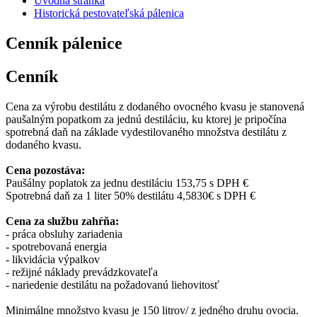
Úvodná stránka
Historická pestovateľská pálenica
Cenník pálenice
Cenník
Cena za výrobu destilátu z dodaného ovocného kvasu je stanovená
paušalným popatkom za jednú destiláciu, ku ktorej je pripočína
spotrebná daň na základe vydestilovaného množstva destilátu z
dodaného kvasu.
Cena pozostáva:
Paušálny poplatok za jednu destiláciu 153,75 s DPH €
Spotrebná daň za 1 liter 50% destilátu 4,5830€ s DPH €
Cena za službu zahŕňa:
- práca obsluhy zariadenia
- spotrebovaná energia
- likvidácia výpalkov
- režijné náklady prevádzkovateľa
- nariedenie destilátu na požadovanú liehovitosť
Minimálne množstvo kvasu je 150 litrov/ z jedného druhu ovocia.