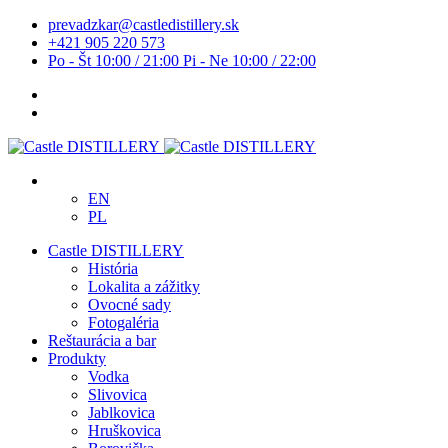
prevadzkar@castledistillery.sk
+421 905 220 573
Po - Št 10:00 / 21:00 Pi - Ne 10:00 / 22:00
EN
PL
Castle DISTILLERY
História
Lokalita a zážitky
Ovocné sady
Fotogaléria
Reštaurácia a bar
Produkty
Vodka
Slivovica
Jablkovica
Hruškovica