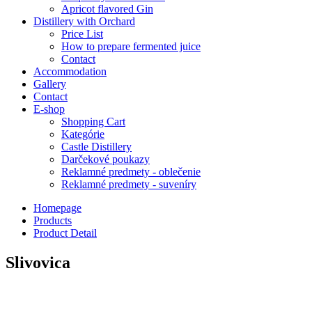
Apricot flavored Gin
Distillery with Orchard
Price List
How to prepare fermented juice
Contact
Accommodation
Gallery
Contact
E-shop
Shopping Cart
Kategórie
Castle Distillery
Darčekové poukazy
Reklamné predmety - oblečenie
Reklamné predmety - suveníry
Homepage
Products
Product Detail
Slivovica