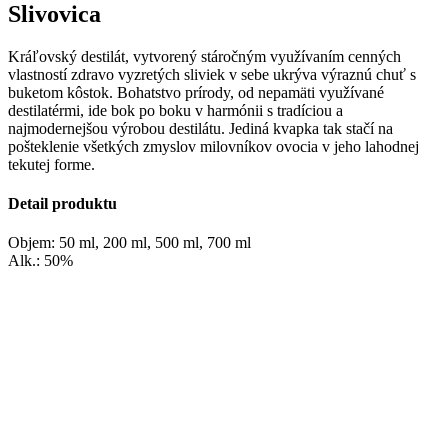
Slivovica
Kráľovský destilát, vytvorený stáročným využívaním cenných
vlastností zdravo vyzretých sliviek v sebe ukrýva výraznú chuť s
buketom kôstok. Bohatstvo prírody, od nepamäti využívané
destilatérmi, ide bok po boku v harmónii s tradíciou a
najmodernejšou výrobou destilátu. Jediná kvapka tak stačí na
pošteklenie všetkých zmyslov milovníkov ovocia v jeho lahodnej
tekutej forme.
Detail produktu
Objem: 50 ml, 200 ml, 500 ml, 700 ml
Alk.: 50%