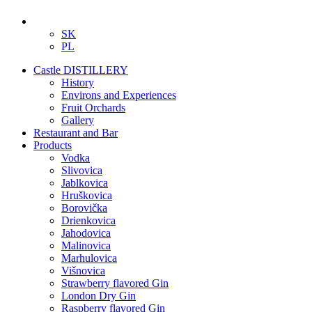
SK
PL
Castle DISTILLERY
History
Environs and Experiences
Fruit Orchards
Gallery
Restaurant and Bar
Products
Vodka
Slivovica
Jablkovica
Hruškovica
Borovička
Drienkovica
Jahodovica
Malinovica
Marhulovica
Višnovica
Strawberry flavored Gin
London Dry Gin
Raspberry flavored Gin